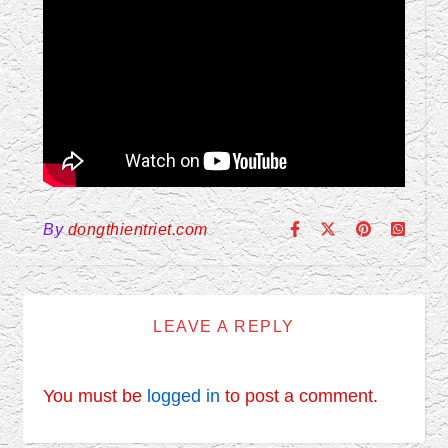
By
dongthientriet.com
LEAVE A REPLY
You must be
logged in
to post a comment.