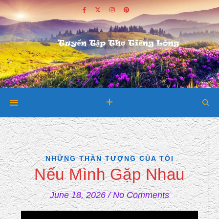
NHỮNG THẦN TƯỢNG CỦA TÔI
Nếu Mình Gặp Nhau
June 18, 2026
/
No Comments