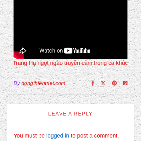
Trang Hạ ngọt ngào truyền cảm trong ca khúc trên là
By
dongthientriet.com
LEAVE A REPLY
You must be
logged in
to post a comment.