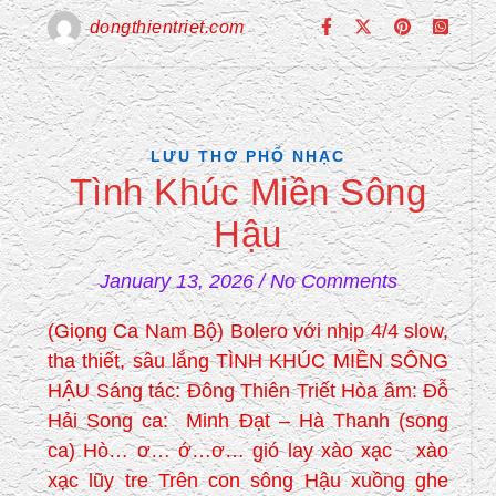
dongthientriet.com
LƯU THƠ PHỔ NHẠC
Tình Khúc Miền Sông
Hậu
January 13, 2026
/
No Comments
(Giọng Ca Nam Bộ) Bolero với nhịp 4/4 slow,
tha thiết, sâu lắng TÌNH KHÚC MIỀN SÔNG
HẬU Sáng tác: Đông Thiên Triết Hòa âm: Đỗ
Hải Song ca: Minh Đạt – Hà Thanh (song
ca) Hò… ơ… ớ…ơ… gió lay xào xạc xào
xạc lũy tre Trên con sông Hậu xuồng ghe