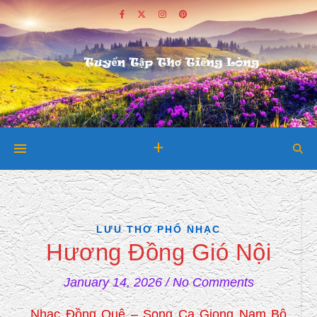
LƯU THƠ PHỔ NHẠC
Hương Đồng Gió Nội
January 14, 2026
/
No Comments
Nhạc Đồng Quê – Song Ca Giọng Nam Bộ