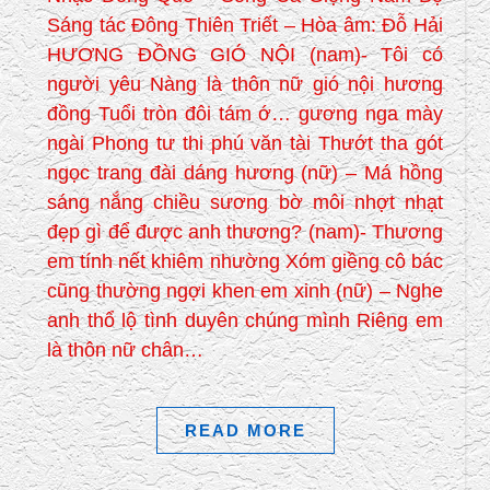
Sáng tác Đông Thiên Triết – Hòa âm: Đỗ Hải
HƯƠNG ĐỒNG GIÓ NỘI (nam)- Tôi có
người yêu Nàng là thôn nữ gió nội hương
đồng Tuổi tròn đôi tám ớ… gương nga mày
ngài Phong tư thi phú văn tài Thướt tha gót
ngọc trang đài dáng hương (nữ) – Má hồng
sáng nắng chiều sương bờ môi nhợt nhạt
đẹp gì để được anh thương? (nam)- Thương
em tính nết khiêm nhường Xóm giềng cô bác
cũng thường ngợi khen em xinh (nữ) – Nghe
anh thổ lộ tình duyên chúng mình Riêng em
là thôn nữ chân…
READ MORE