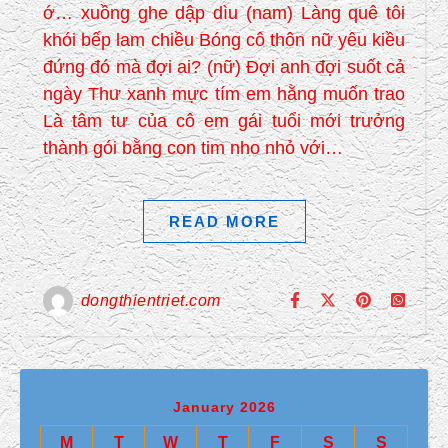
ớ… xuồng ghe dập dìu (nam) Làng quê tôi
khói bếp lam chiều Bóng cô thôn nữ yêu kiều
đứng đó mà đợi ai? (nữ) Đợi anh đợi suốt cả
ngày Thư xanh mực tím em hằng muốn trao
Là tâm tư của cô em gái tuổi mới trưởng
thành gói bằng con tim nho nhỏ với…
READ MORE
dongthientriet.com
January 2026
M
T
W
T
F
S
S