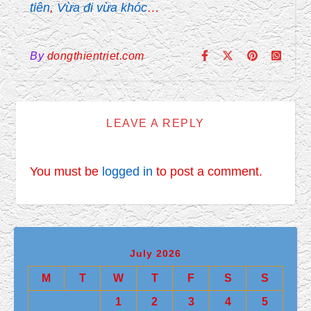
tiên
,
Vừa đi vừa khóc
…
By
dongthientriet.com
LEAVE A REPLY
You must be
logged in
to post a comment.
July 2026
M
T
W
T
F
S
S
1
2
3
4
5