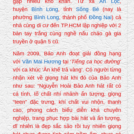
gặp nhiều khó khăn. Từ xã
An Lộc
,
huyện
Bình Long
, tỉnh
Sông Bé
(nay là
phường
Bình Long
, thành phố
Đồng Nai
) cả
nhà cùng di cư đến TP.HCM lập nghiệp với 2
bàn tay trắng cùng nghề nấu cháo gà gia
truyền ở quận 5 cũ.
Năm 2009, Bảo Anh đoạt giải đồng hạng
với
Văn Mai Hương
tại ‘
Tiếng ca học đường
’
với ca khúc ‘Ăn khế trả vàng’. Có người từng
nhận xét về giọng hát khi đó của Bảo Anh
như sau: “Nguyễn Hoài Bảo Anh hát rất có
cá tính, tố chất nhí nhảnh ấn tượng, giọng
“teen” đặc trưng, khí chất vui nhộn, thanh
cao, phong cách biểu diễn khá chuyên
nghiệp, trang phục hợp bài hát và ấn tượng,
dĩ nhiên là đẹp sắc sảo rồi tuy nhiên giọng