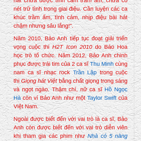
hát chưa được tình cảm trầm ấm, chưa có
nét trữ tình trong giai điệu. Cần luyện các ca
khúc trầm ấm, tình cảm, nhịp điệu bài hát
chậm nhưng sâu lắng!”.
Năm 2010, Bảo Anh tiếp tục đoạt giải triển
vọng cuộc thi
H2T Icon 2010
do Báo Hoa
học trò tổ chức. Năm 2012, Bảo Anh chinh
phục được trái tim của 2 ca sĩ
Thu Minh
cùng
nam ca sĩ nhạc rock
Trần Lập
trong cuộc
thi
Giọng hát Việt
bằng chất giọng trong sáng
và ngọt ngào. Thậm chí, nữ ca sĩ
Hồ Ngọc
Hà
còn ví Bảo Anh như một
Taylor Swift
của
Việt Nam.
Ngoài được biết đến với vai trò là ca sĩ, Bảo
Anh còn được biết đến với vai trò diễn viên
khi tham gia các phim như
Nhà có 5 nàng