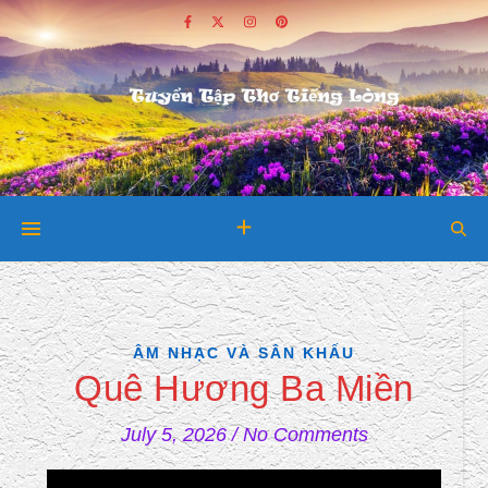
ÂM NHẠC VÀ SÂN KHẤU
Quê Hương Ba Miền
July 5, 2026
/
No Comments