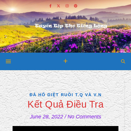
ĐẢ HỔ DIỆT RUỒI T.Q VÀ V.N
Kết Quả Điều Tra
June 28, 2022
/
No Comments