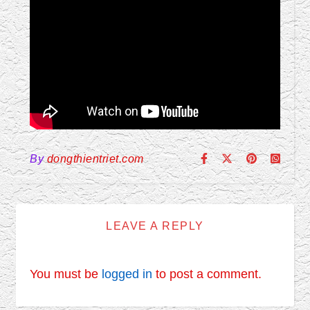
By
dongthientriet.com
LEAVE A REPLY
You must be
logged in
to post a comment.