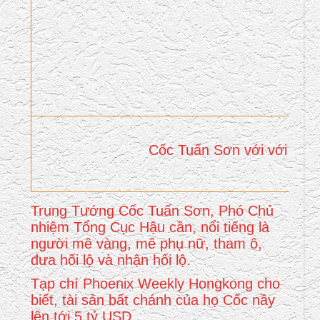
Cốc Tuấn Sơn với với ca s
Trung Tướng Cốc Tuấn Sơn, Phó Chủ
nhiệm Tổng Cục Hậu cần, nổi tiếng là
người mê vàng, mê phụ nữ, tham ô,
đưa hối lộ và nhận hối lộ.
Tạp chí Phoenix Weekly Hongkong cho
biết, tài sản bất chánh của họ Cốc nầy
lên tới 5 tỷ USD.