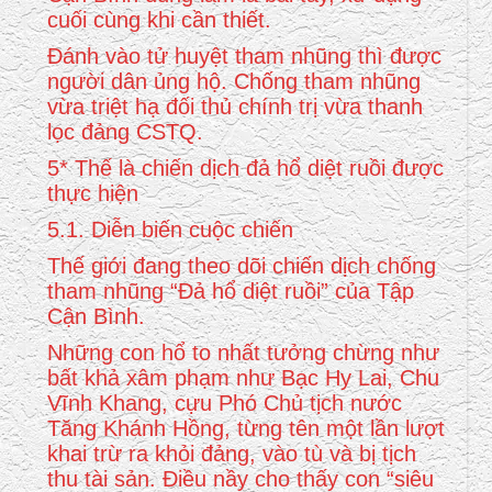
cuối cùng khi cần thiết.
Đánh vào tử huyệt tham nhũng thì được
người dân ủng hộ. Chống tham nhũng
vừa triệt hạ đối thủ chính trị vừa thanh
lọc đảng CSTQ.
5* Thế là chiến dịch đả hổ diệt ruồi được
thực hiện
5.1. Diễn biến cuộc chiến
Thế giới đang theo dõi chiến dịch chống
tham nhũng “Đả hổ diệt ruồi” của Tập
Cận Bình.
Những con hổ to nhất tưởng chừng như
bất khả xâm phạm như Bạc Hy Lai, Chu
Vĩnh Khang, cựu Phó Chủ tịch nước
Tăng Khánh Hồng, từng tên một lần lượt
khai trừ ra khỏi đảng, vào tù và bị tịch
thu tài sản. Điều nầy cho thấy con “siêu