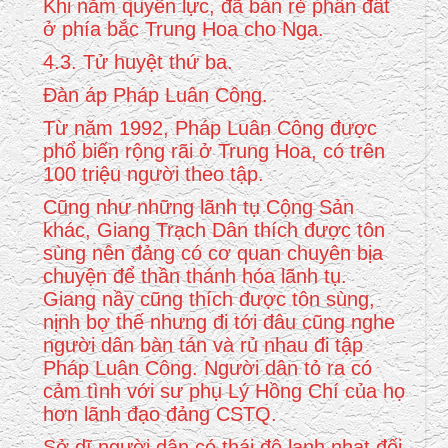
Khi nắm quyền lực, đã bán rẻ phần đất
ở phía bắc Trung Hoa cho Nga.
4.3. Tử huyệt thứ ba.
Đàn áp Pháp Luân Công.
Từ năm 1992, Pháp Luân Công được
phổ biến rộng rãi ở Trung Hoa, có trên
100 triệu người theo tập.
Cũng như những lãnh tụ Cộng Sản
khác, Giang Trạch Dân thích được tôn
sùng nên đảng có cơ quan chuyên bịa
chuyện để thần thánh hóa lãnh tụ.
Giang nầy cũng thích được tôn sùng,
nịnh bợ thế nhưng đi tới đâu cũng nghe
người dân bàn tán và rủ nhau đi tập
Pháp Luân Công. Người dân tỏ ra có
cảm tình với sư phụ Lý Hồng Chí của họ
hơn lãnh đạo đảng CSTQ.
Sở dĩ người dân có thái độ lạnh nhạt đối