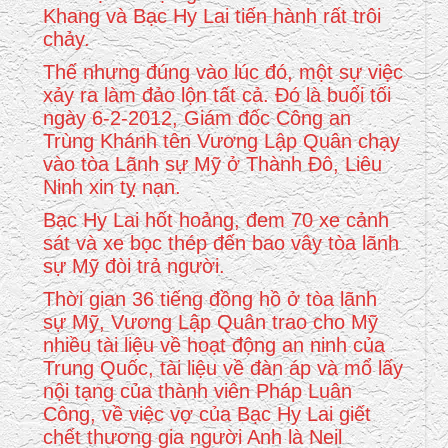
Khang và Bạc Hy Lai tiến hành rất trôi
chảy.
Thế nhưng đúng vào lúc đó, một sự việc
xảy ra làm đảo lộn tất cả. Đó là buổi tối
ngày 6-2-2012, Giám đốc Công an
Trùng Khánh tên Vương Lập Quân chạy
vào tòa Lãnh sự Mỹ ở Thành Đô, Liêu
Ninh xin tỵ nạn.
Bạc Hy Lai hốt hoảng, đem 70 xe cảnh
sát và xe bọc thép đến bao vây tòa lãnh
sự Mỹ đòi trả người.
Thời gian 36 tiếng đồng hồ ở tòa lãnh
sự Mỹ, Vương Lập Quân trao cho Mỹ
nhiều tài liệu về hoạt động an ninh của
Trung Quốc, tài liệu về đàn áp và mổ lấy
nội tạng của thành viên Pháp Luân
Công, về việc vợ của Bạc Hy Lai giết
chết thương gia người Anh là Neil