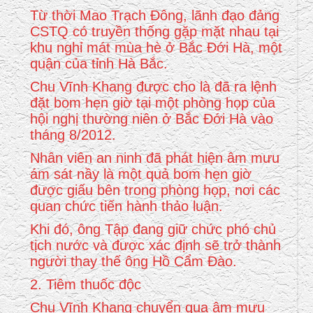
Từ thời Mao Trạch Đông, lãnh đạo đảng
CSTQ có truyền thống gặp mặt nhau tại
khu nghỉ mát mùa hè ở Bắc Đới Hà, một
quận của tỉnh Hà Bắc.
Chu Vĩnh Khang được cho là đã ra lệnh
đặt bom hẹn giờ tại một phòng họp của
hội nghị thường niên ở Bắc Đới Hà vào
tháng 8/2012.
Nhân viên an ninh đã phát hiện âm mưu
ám sát nầy là một quả bom hẹn giờ
được giấu bên trong phòng họp, nơi các
quan chức tiến hành thảo luận.
Khi đó, ông Tập đang giữ chức phó chủ
tịch nước và được xác định sẽ trở thành
người thay thế ông Hồ Cẩm Đào.
2. Tiêm thuốc độc
Chu Vĩnh Khang chuyển qua âm mưu