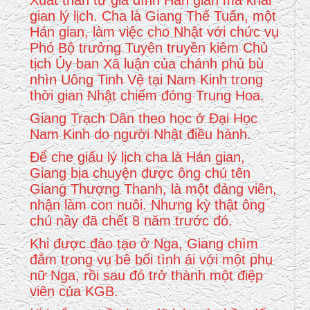
Xuất thân từ gia đình Hán gian mà khai
gian lý lịch. Cha là Giang Thế Tuấn, một
Hán gian, làm việc cho Nhật với chức vụ
Phó Bộ trưởng Tuyên truyền kiêm Chủ
tịch Ủy ban Xã luận của chánh phủ bù
nhìn Uông Tinh Vệ tại Nam Kinh trong
thời gian Nhật chiếm đóng Trung Hoa.
Giang Trạch Dân theo học ở Đại Học
Nam Kinh do người Nhật điều hành.
Để che giấu lý lịch cha là Hán gian,
Giang bịa chuyện được ông chú tên
Giang Thượng Thanh, là một đảng viên,
nhận làm con nuôi. Nhưng kỳ thật ông
chú nầy đã chết 8 năm trước đó.
Khi được đào tạo ở Nga, Giang chìm
đắm trong vụ bê bối tình ái với một phụ
nữ Nga, rồi sau đó trở thành một điệp
viên của KGB.