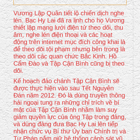
Vương Lập Quân tiết lộ chiến dịch nghe
lén. Bạc Hy Lai đã ra lịnh cho họ Vương
thiết lập mạng lưới điện tử theo dõi, thu
âm, nghe lén điện thoại và các hoạt
động trên internet mục đích công khai là
để theo dõi tội phạm nhưng bên trong là
theo dõi các quan chức Bắc Kinh. Hồ
Cẩm Đào và Tập Cận Bình cũng bị theo
dõi.
Kế hoạch đảo chánh Tập Cận Bình sẽ
được thực hiện vào sau Tết Nguyên
Đán năm 2012. Đó là dùng truyền thông
hải ngoại tung ra những chỉ trích về bí
mật của Tập Cận Bình nhằm làm suy
giảm quyền lực của ông Tập trong đảng,
và dùng đảng đưa Bạc Hy Lai lên tiếp
nhận chức vụ Bí thư Ủy ban Chính trị và
Tư Pháp nắm giữ hệ thống cảnh sát vũ