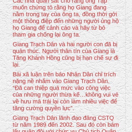
Các nhà quan sát cho rằng ông Tập
muốn chứng tỏ rằng họ Giang đang
nằm trong tay của ông ta, đồng thời gởi
một thông điệp đến những người ủng hộ
họ Giang để cảnh cáo và hãy từ bỏ
tham gia chống lại ông ta.
Giang Trạch Dân và hai người con đã bị
quản thúc. Người thân tín của Giang là
Tăng Khánh Hồng cũng bị hạn chế sự đi
lại.
Bài xã luận trên báo Nhân Dân chỉ trích
nặng nề nhắm vào Giang Trạch Dân.
“Đã can thiệp quá mức vào công việc
của những người thừa kế…không vui vẻ
về hưu mà trái lại còn làm nhiều việc để
tăng cường quyền lực”.
Giang Trạch Dân lãnh đạo đảng CSTQ
từ năm 1989 đến 2002. Sau đó còn bám
lấy quân đội với chức vụ Chủ tịch Quân