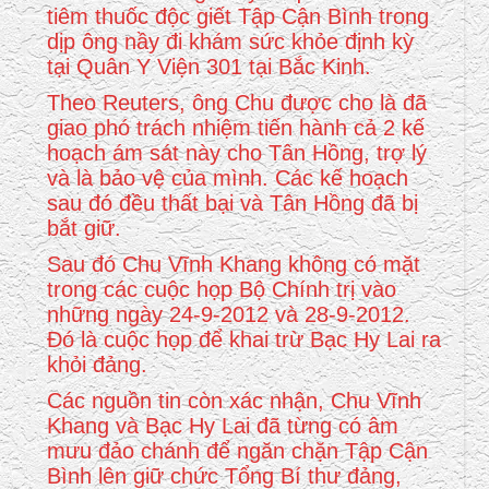
tiêm thuốc độc giết Tập Cận Bình trong
dịp ông nầy đi khám sức khỏe định kỳ
tại Quân Y Viện 301 tại Bắc Kinh.
Theo Reuters, ông Chu được cho là đã
giao phó trách nhiệm tiến hành cả 2 kế
hoạch ám sát này cho Tân Hồng, trợ lý
và là bảo vệ của mình. Các kế hoạch
sau đó đều thất bại và Tân Hồng đã bị
bắt giữ.
Sau đó Chu Vĩnh Khang không có mặt
trong các cuộc họp Bộ Chính trị vào
những ngày 24-9-2012 và 28-9-2012.
Đó là cuộc họp để khai trừ Bạc Hy Lai ra
khỏi đảng.
Các nguồn tin còn xác nhận, Chu Vĩnh
Khang và Bạc Hy Lai đã từng có âm
mưu đảo chánh để ngăn chặn Tập Cận
Bình lên giữ chức Tổng Bí thư đảng,