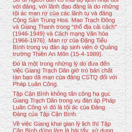
với đảng, với lãnh đạo đảng là do những
tội ác man rợ của các lãnh tụ và đảng
Cộng Sản Trung Hoa. Mao Trạch Đông
và Giang Thanh trong “thổ địa cải cách”
(1946-1949) và Cách mạng Văn hóa
(1966-1976). Man rợ của Đặng Tiểu
Bình trong vụ đàn áp sinh viên ở Quảng
trường Thiên An Môn (15-4-1989).
Đó là một trong những lý do đưa đến
việc Giang Trạch Dân giở trò bản chất
tàn bạo dã man của đảng CSTQ đối với
Pháp Luân Công.
Tập Cận Bình không tấn công hạ gục
Giang Trạch Dân trong vụ đàn áp Pháp
Luân Công vì đó là tội ác của Đảng.
Đảng của Tập Cận Bình.
Về việc Giang khai gian lý lịch thì Tập
Cận Bình dùng làm lá bài tẩy, xử dụng