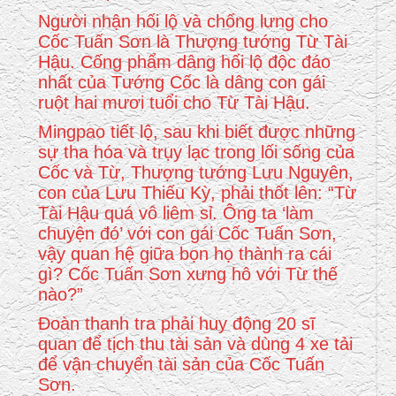
Người nhận hối lộ và chống lưng cho
Cốc Tuấn Sơn là Thượng tướng Từ Tài
Hậu. Cống phẩm dâng hối lộ độc đáo
nhất của Tướng Cốc là dâng con gái
ruột hai mươi tuổi cho Từ Tài Hậu.
Mingpao tiết lộ, sau khi biết được những
sự tha hóa và trụy lạc trong lối sống của
Cốc và Từ, Thượng tướng Lưu Nguyên,
con của Lưu Thiếu Kỳ, phải thốt lên: “Từ
Tài Hậu quá vô liêm sỉ. Ông ta ‘làm
chuyện đó’ với con gái Cốc Tuấn Sơn,
vậy quan hệ giữa bọn họ thành ra cái
gì? Cốc Tuấn Sơn xưng hô với Từ thế
nào?”
Đoàn thanh tra phải huy động 20 sĩ
quan để tịch thu tài sản và dùng 4 xe tải
để vận chuyển tài sản của Cốc Tuấn
Sơn.