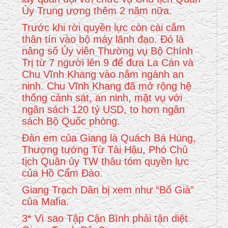
Ủy Trung ương thêm 2 năm nữa.
Trước khi rời quyền lực còn cài cắm
thân tín vào bộ máy lãnh đạo. Đó là
nâng số Ủy viên Thường vụ Bộ Chính
Trị từ 7 người lên 9 để đưa La Cán và
Chu Vĩnh Khang vào nắm ngành an
ninh. Chu Vĩnh Khang đã mở rộng hệ
thống cảnh sát, an ninh, mật vụ với
ngân sách 120 tỷ USD, to hơn ngân
sách Bộ Quốc phòng.
Đàn em của Giang là Quách Bá Hùng,
Thượng tướng Từ Tài Hậu, Phó Chủ
tịch Quân ủy TW thâu tóm quyền lực
của Hồ Cẩm Đào.
Giang Trạch Dân bị xem như “Bố Già”
của Mafia.
3* Vì sao Tập Cận Bình phải tận diệt