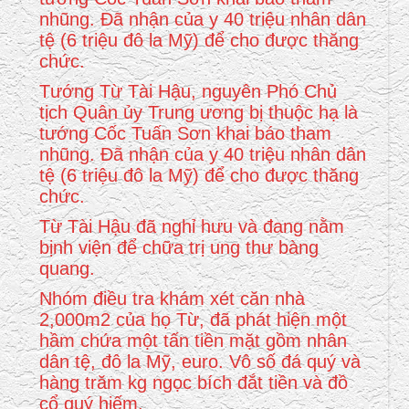
nhũng. Đã nhận của y 40 triệu nhân dân
tệ (6 triệu đô la Mỹ) để cho được thăng
chức.
Tướng Từ Tài Hậu, nguyên Phó Chủ
tịch Quân ủy Trung ương bị thuộc hạ là
tướng Cốc Tuấn Sơn khai báo tham
nhũng. Đã nhận của y 40 triệu nhân dân
tệ (6 triệu đô la Mỹ) để cho được thăng
chức.
Từ Tài Hậu đã nghỉ hưu và đang nằm
bịnh viện để chữa trị ung thư bàng
quang.
Nhóm điều tra khám xét căn nhà
2,000m2 của họ Từ, đã phát hiện một
hầm chứa một tấn tiền mặt gồm nhân
dân tệ, đô la Mỹ, euro. Vô số đá quý và
hàng trăm kg ngọc bích đắt tiền và đồ
cổ quý hiếm.