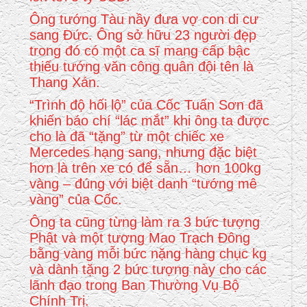
Ông tướng Tàu nầy đưa vợ con di cư
sang Đức. Ông sở hữu 23 người đẹp
trong đó có một ca sĩ mang cấp bậc
thiếu tướng văn công quân đội tên là
Thang Xán.
“Trình độ hối lộ” của Cốc Tuấn Sơn đã
khiến báo chí “lác mắt” khi ông ta được
cho là đã “tặng” từ một chiếc xe
Mercedes hạng sang, nhưng đặc biệt
hơn là trên xe có để sẵn… hơn 100kg
vàng – đúng với biệt danh “tướng mê
vàng” của Cốc.
Ông ta cũng từng làm ra 3 bức tượng
Phật và một tượng Mao Trạch Đông
bằng vàng mỗi bức nặng hàng chục kg
và dành tặng 2 bức tượng này cho các
lãnh đạo trong Ban Thường Vụ Bộ
Chính Trị.