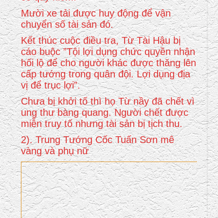
Mười xe tải được huy động để vận
chuyển số tài sản đó.
Kết thúc cuộc điều tra, Từ Tài Hậu bị
cáo buộc ”Tội lợi dụng chức quyền nhận
hối lộ để cho người khác được thăng lên
cấp tướng trong quân đội. Lợi dụng địa
vị để trục lợi”.
Chưa bị khởi tố thì họ Từ nầy đã chết vì
ung thư bàng quang. Người chết được
miễn truy tố nhưng tài sản bị tịch thu.
2). Trung Tướng Cốc Tuấn Sơn mê
vàng và phụ nữ