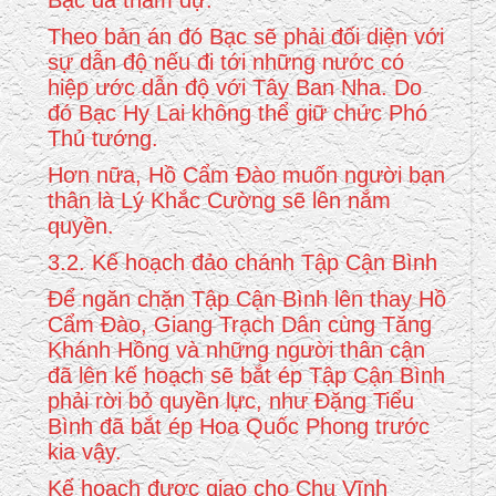
Bạc đã tham dự.
Theo bản án đó Bạc sẽ phải đối diện với
sự dẫn độ nếu đi tới những nước có
hiệp ước dẫn độ với Tây Ban Nha. Do
đó Bạc Hy Lai không thể giữ chức Phó
Thủ tướng.
Hơn nữa, Hồ Cẩm Đào muốn người bạn
thân là Lý Khắc Cường sẽ lên nắm
quyền.
3.2. Kế hoạch đảo chánh Tập Cận Bình
Để ngăn chặn Tập Cận Bình lên thay Hồ
Cẩm Đào, Giang Trạch Dân cùng Tăng
Khánh Hồng và những người thân cận
đã lên kế hoạch sẽ bắt ép Tập Cận Bình
phải rời bỏ quyền lực, như Đặng Tiểu
Bình đã bắt ép Hoa Quốc Phong trước
kia vậy.
Kế hoạch được giao cho Chu Vĩnh