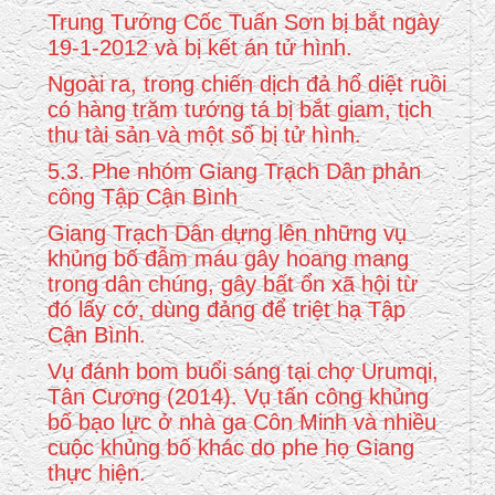
Trung Tướng Cốc Tuấn Sơn bị bắt ngày
19-1-2012 và bị kết án tử hình.
Ngoài ra, trong chiến dịch đả hổ diệt ruồi
có hàng trăm tướng tá bị bắt giam, tịch
thu tài sản và một số bị tử hình.
5.3. Phe nhóm Giang Trạch Dân phản
công Tập Cận Bình
Giang Trạch Dân dựng lên những vụ
khủng bố đẫm máu gây hoang mang
trong dân chúng, gây bất ổn xã hội từ
đó lấy cớ, dùng đảng để triệt hạ Tập
Cận Bình.
Vụ đánh bom buổi sáng tại chợ Urumqi,
Tân Cương (2014). Vụ tấn công khủng
bố bạo lực ở nhà ga Côn Minh và nhiều
cuộc khủng bố khác do phe họ Giang
thực hiện.