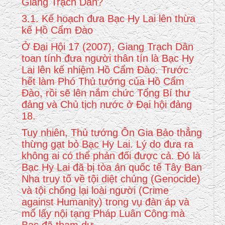
Giang Trạch Dân?
3.1. Kế hoạch đưa Bạc Hy Lai lên thừa
kế Hồ Cẩm Đào
Ở Đại Hội 17 (2007), Giang Trạch Dân
toan tính đưa người thân tín là Bạc Hy
Lai lên kế nhiệm Hồ Cẩm Đào. Trước
hết làm Phó Thủ tướng của Hồ Cẩm
Đào, rồi sẽ lên nắm chức Tổng Bí thư
đảng và Chủ tịch nước ở Đại hội đảng
18.
Tuy nhiên, Thủ tướng Ôn Gia Bảo thẳng
thừng gạt bỏ Bạc Hy Lai. Lý do đưa ra
không ai có thể phản đối được cả. Đó là
Bạc Hy Lai đã bị tòa án quốc tế Tây Ban
Nha truy tố về tội diệt chủng (Genocide)
và tội chống lại loài người (Crime
against Humanity) trong vụ đàn áp và
mổ lấy nội tạng Pháp Luân Công mà