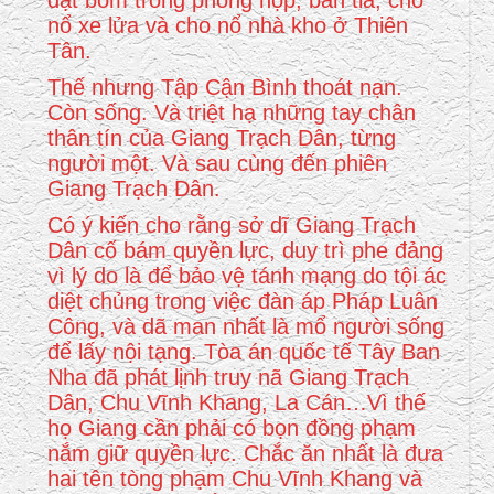
đặt bom trong phòng họp, bắn tỉa, cho
nổ xe lửa và cho nổ nhà kho ở Thiên
Tân.
Thế nhưng Tập Cận Bình thoát nạn.
Còn sống. Và triệt hạ những tay chân
thân tín của Giang Trạch Dân, từng
người một. Và sau cùng đến phiên
Giang Trạch Dân.
Có ý kiến cho rằng sở dĩ Giang Trạch
Dân cố bám quyền lực, duy trì phe đảng
vì lý do là để bảo vệ tánh mạng do tội ác
diệt chủng trong việc đàn áp Pháp Luân
Công, và dã man nhất là mổ người sống
để lấy nội tạng. Tòa án quốc tế Tây Ban
Nha đã phát lịnh truy nã Giang Trạch
Dân, Chu Vĩnh Khang, La Cán…Vì thế
họ Giang cần phải có bọn đồng phạm
nắm giữ quyền lực. Chắc ăn nhất là đưa
hai tên tòng phạm Chu Vĩnh Khang và