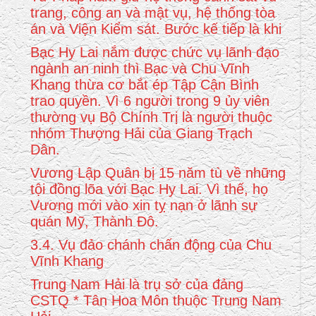
trang, công an và mật vụ, hệ thống tòa
án và Viện Kiểm sát. Bước kế tiếp là khi
Bạc Hy Lai nắm được chức vụ lãnh đạo
ngành an ninh thì Bạc và Chu Vĩnh
Khang thừa cơ bắt ép Tập Cận Bình
trao quyền. Vì 6 người trong 9 ủy viên
thường vụ Bộ Chính Trị là người thuộc
nhóm Thượng Hải của Giang Trạch
Dân.
Vương Lập Quân bị 15 năm tù về những
tội đồng lõa với Bạc Hy Lai. Vì thế, họ
Vương mới vào xin tỵ nạn ở lãnh sự
quán Mỹ, Thành Đô.
3.4. Vụ đảo chánh chấn động của Chu
Vĩnh Khang
Trung Nam Hải là trụ sở của đảng
CSTQ * Tân Hoa Môn thuộc Trung Nam