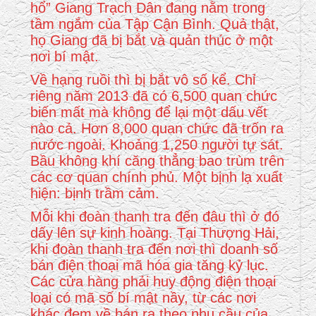
hổ” Giang Trạch Dân đang nằm trong
tầm ngắm của Tập Cận Bình. Quả thật,
họ Giang đã bị bắt và quản thúc ở một
nơi bí mật.
Về hạng ruồi thì bị bắt vô số kể. Chỉ
riêng năm 2013 đã có 6,500 quan chức
biến mất mà không để lại một dấu vết
nào cả. Hơn 8,000 quan chức đã trốn ra
nước ngoài. Khoảng 1,250 người tự sát.
Bầu không khí căng thẳng bao trùm trên
các cơ quan chính phủ. Một bịnh lạ xuất
hiện: bịnh trầm cảm.
Mỗi khi đoàn thanh tra đến đâu thì ở đó
dấy lên sự kinh hoàng. Tại Thượng Hải,
khi đoàn thanh tra đến nơi thì doanh số
bán điện thoại mã hóa gia tăng kỷ lục.
Các cửa hàng phải huy động điện thoại
loại có mã số bí mật nầy, từ các nơi
khác đem về bán ra theo nhu cầu của