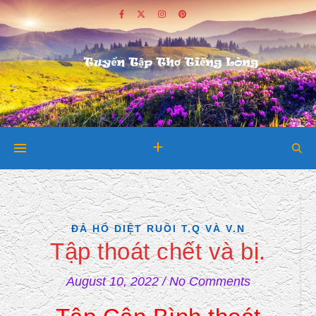
ĐẢ HỔ DIỆT RUỒI T.Q VÀ V.N
Tập thoát chết và bị.
August 10, 2022
/
No Comments