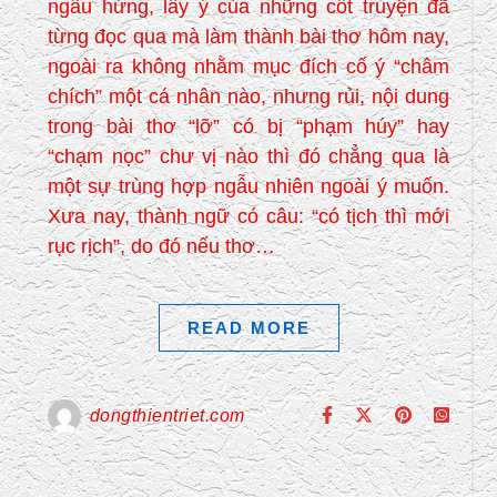
ngẫu hứng, lấy ý của những cốt truyện đã
từng đọc qua mà làm thành bài thơ hôm nay,
ngoài ra không nhằm mục đích cố ý “châm
chích” một cá nhân nào, nhưng rủi, nội dung
trong bài thơ “lỡ” có bị “phạm húy” hay
“chạm nọc” chư vị nào thì đó chẳng qua là
một sự trùng hợp ngẫu nhiên ngoài ý muốn.
Xưa nay, thành ngữ có câu: “có tịch thì mới
rục rịch”, do đó nếu thơ…
READ MORE
dongthientriet.com