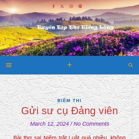
BIẾM THI
Gửi sư cụ Đảng viên
March 12, 2024
/
No Comments
Bài thơ sai Niêm trật Luật quá nhiều, không