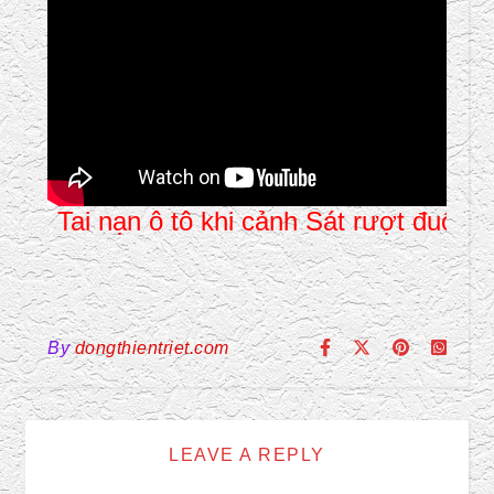
Tai nạn ô tô khi cảnh Sát rượt đuổi trên 
By
dongthientriet.com
LEAVE A REPLY