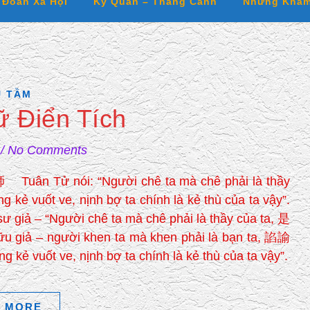
 Đoan Xã Hội
Kỳ Quan – Thắng Cảnh
Những Khám
 TẦM
 Điển Tích
/
No Comments
: “Người chê ta mà chê phải là thầy
g kẻ vuốt ve, nịnh bợ ta chính là kẻ thù của ta vậy”.
 – “Người chê ta mà chê phải là thầy của ta, 是
ả – người khen ta mà khen phải là bạn ta, 諂諭
vuốt ve, nịnh bợ ta chính là kẻ thù của ta vậy”.
 MORE