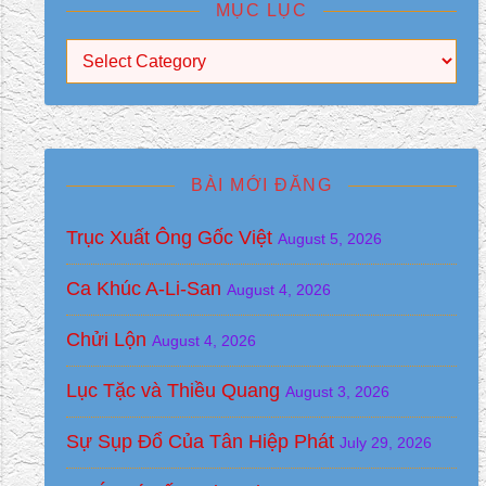
MỤC LỤC
Mục Lục
BÀI MỚI ĐĂNG
Trục Xuất Ông Gốc Việt
August 5, 2026
Ca Khúc A-Li-San
August 4, 2026
Chửi Lộn
August 4, 2026
Lục Tặc và Thiều Quang
August 3, 2026
Sự Sụp Đổ Của Tân Hiệp Phát
July 29, 2026