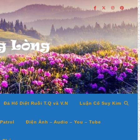
Đả Hổ Diệt Ruồi T.Q và V.N
Luận Cổ Suy Kim
Patrol
Điện Ảnh – Audio – You – Tube