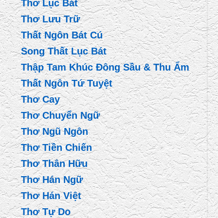
Thơ Lục Bát
Thơ Lưu Trữ
Thất Ngôn Bát Cú
Song Thất Lục Bát
Thập Tam Khúc Đông Sầu & Thu Ẩm
Thất Ngôn Tứ Tuyệt
Thơ Cay
Thơ Chuyển Ngữ
Thơ Ngũ Ngôn
Thơ Tiền Chiến
Thơ Thân Hữu
Thơ Hán Ngữ
Thơ Hán Việt
Thơ Tự Do